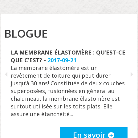
BLOGUE
E : QU’EST-CE
AS-TU PENSÉ DEVENIR COUV
2017-05-03
est un
Le métier de couvreur est une
 peut durer
qui offre de belles perspectiv
 de deux couches
des conditions de travail très
n général au
avantageuses. Les entreprises
lastomère est
en toiture comme la nôtre on
s plats. Elle
couvreurs minutieux et qualifi
souhaites en savoir plus sur l
couvreur de toits plats? Nous..
 savoir